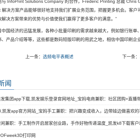
nfoPrint Solutions Company 的合作，Frederic Printing 总
Print 解决方案产品能够很好地支持我们扩展业务范围，把握更多机会。客户可
款解决方案带来的优势与价值使我们赢得了更多客户的满意。”
国经济的迅猛发展，各种小批量印刷的需求越来越大，例如银行账单、
书、产品介绍等等，这些都是数码短版印刷的用武之地，相信中国印刷企
上一条：
选频电平表概述
下一条：
新闻
发集团app下载,凯发娱乐登录官网地址_宝妈电商兼职：社区团购+直播
8,凯发app官方网站_宝妈手工兼职：把兴趣变成收入，边带娃边做喜欢的
闲兼职：手工制作开启居家创业路，手作好物传递温度_凯发k8下载客户端
 OFweek3D打印网