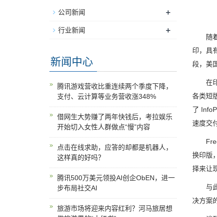
+
公司新闻
+
行业新闻
随着互
印，具
新闻中心
段，美国
在印刷
腾讯游戏营收比重连续两个季度下降，
各类短版
支付、云计算等业务营收涨348%
了 Inf
借网生大势赚了两年快钱后，考拉娱乐
速度交付
开始切入女性人群做点“慢”内容
Fred
点击在线求助，应答的却都是机器人，
换印版，
这样真的好吗？
择来让
腾讯500万美元领投AI创企ObEN，进一
与此同时
步布局社交AI
决方案
旅游市场将迎来内容红利？河马旅居想