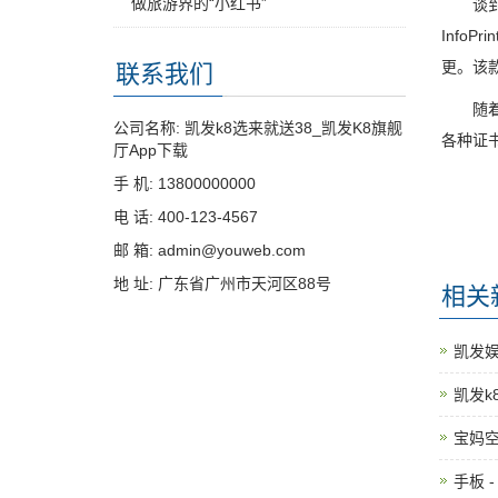
做旅游界的“小红书”
谈到与 I
Info
更。该
联系我们
随着中
公司名称: 凯发k8选来就送38_凯发K8旗舰
各种证
厅App下载
手 机: 13800000000
电 话: 400-123-4567
邮 箱: admin@youweb.com
地 址: 广东省广州市天河区88号
相关
凯发娱
凯发k
宝妈空
手板 -