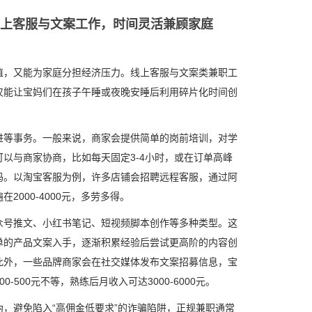
：线上客服与文案工作，时间灵活兼顾家庭
值，又能为家庭分担经济压力。线上客服与文案类兼职工
仅能让宝妈们在孩子午睡或夜晚安睡后利用碎片化时间创
进等事务。一般来说，商家会提供简单的岗前培训，对学
以与商家协商，比如每天固定3-4小时，或在订单高峰
妈。以淘宝客服为例，许多店铺会招聘远程客服，通过阿
000-4000元，多劳多得。
众号推文、小红书笔记、短视频脚本创作等多种类型。这
单的产品文案入手，逐渐积累经验后尝试更高阶的内容创
此外，一些品牌商家会在社交媒体发布文案招募信息，宝
00元不等，熟练后月收入可达3000-6000元。
，避免陷入“高佣金低要求”的诈骗陷阱，正规兼职通常