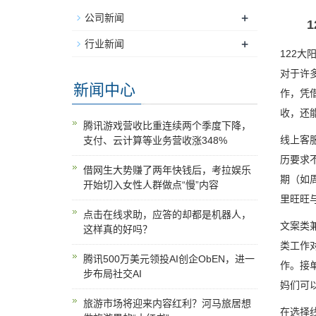
+
公司新闻
+
行业新闻
122大
对于许
新闻中心
作，凭
收，还
腾讯游戏营收比重连续两个季度下降，
线上客
支付、云计算等业务营收涨348%
历要求
借网生大势赚了两年快钱后，考拉娱乐
期（如
开始切入女性人群做点“慢”内容
里旺旺
点击在线求助，应答的却都是机器人，
文案类
这样真的好吗？
类工作
腾讯500万美元领投AI创企ObEN，进一
作。接
步布局社交AI
妈们可以
旅游市场将迎来内容红利？河马旅居想
在选择