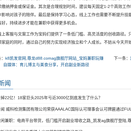
求缴纳押金或保证金。其次是合理规划时间，建议每天固定1-2个高效工
作影响对孩子的陪伴。最后是保持学习心态，线上工作也需要不断提升技
喜好，持续进步才能在兼职中获得更多机会。
线上客服与文案工作为宝妈们提供了一条低门槛、高灵活度的创收路径。
顾家庭的同时，通过自己的努力实现经济独立和个人成长。不妨从今天开
条：
k8凯发官网,尊龙d88.comag旗舰厅网站_宝妈兼职玩赚
下一条：
自媒体：育儿博主与美食分享，开启副业新路径
新闻
掉22亿！18家巨头2025年亏近3000亿到底发生了什么？
闻 威科检测集团有限公司荣获AAALAC国际认可理事会认可牌匾通过FU
闲兼职：电商平台带货，低门槛开启副业增收之路_凯发ag旗舰厅登陆,尊龙d