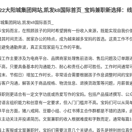
122大阳城集团网站,凯发k8国际首页_宝妈兼职新选择
阳城集团网站,凯发k8国际首页_
多宝妈而言，在照顾孩子的同时希望拥有一份收入来源，既能实现自我价
借其时间灵活、居家办公的特点，成为越来越多宝妈的首选。这类工作不
能避免通勤奔波，真正实现家庭与工作的平衡。
服工作主要涉及为电商平台、品牌商家处理售前咨询、售后问题及订单跟
不高，只要具备基本的沟通能力、耐心和责任心即可胜任。工作时间通常可
周末、节假日）增加工作时长，非常适合需要根据孩子作息调整时间的宝
与客户沟通，解答关于商品规格、物流信息、退换货政策等问题，月薪普遍在2
兼职则更适合有一定文字功底或热爱写作的宝妈。包括产品描述撰写、公
对语言组织能力和创意有一定要求，但入门门槛并不高。宝妈们可以从简
单平台方面，猪八戒网、豆瓣小组、小红书博主合作群都是不错的选择，
主动关注并投递简历。文案兼职的收入根据难度和字数而定，通常每篇100-5
线上客服或文案兼职时，宝妈们需要注意几个关键点。首先是辨别岗位真伪