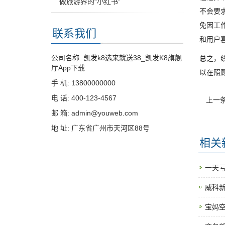
做旅游界的“小红书”
不会要
免因工
联系我们
和用户
公司名称: 凯发k8选来就送38_凯发K8旗舰
总之，
厅App下载
以在照
手 机: 13800000000
电 话: 400-123-4567
上一
邮 箱: admin@youweb.com
地 址: 广东省广州市天河区88号
相关
一天亏
威科新
宝妈空